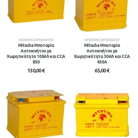
Hyundai HCS 21800VB Κλαδευτικό Αλυσοπρίονο Μπαταρίας 2x3Ah Brushless 21V 1.9kg με Λάμα Carving 20.3cm
99,00
€
ΜΠΑΤΑΡΊΕΣ ΑΥΤΟΚΙΝΉΤΟΥ
ΜΠΑΤΑΡΊΕΣ ΑΥΤΟΚΙΝΉΤΟΥ
Mitsuba Μπαταρία
Mitsuba Μπαταρία
Αυτοκινήτου με
Αυτοκινήτου με
Χωρητικότητα 100Ah και CCA
Χωρητικότητα 50Ah και CCA
850
430A
130,00
€
65,00
€