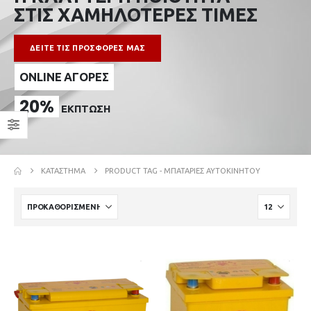
ΣΤΙΣ ΧΑΜΗΛΟΤΕΡΕΣ ΤΙΜΕΣ
ΔΕΙΤΕ ΤΙΣ ΠΡΟΣΦΟΡΕΣ ΜΑΣ
ONLINE ΑΓΟΡΕΣ
20%
ΕΚΠΤΩΣΗ
ΚΑΤΆΣΤΗΜΑ
PRODUCT TAG -
ΜΠΑΤΑΡΊΕΣ ΑΥΤΟΚΙΝΉΤΟΥ
Delta Oil Λάδι Μίξης για Δίχρονους Κινητήρες (2T) 1lt
7,00
€
9,00
€
Hyundai HCS 2111VB Κλαδευτικό Αλυσοπρίονο Μπαταρίας 2x3Ah Brushless 21V 2kg με Λάμα Carving 20.3cm
112,00
€